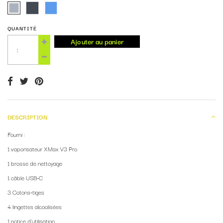
QUANTITÉ
Ajouter au panier
DESCRIPTION
Fourni :
1 vaporisateur XMax V3 Pro
1 brosse de nettoyage
1 câble USB-C
3 Cotons-tiges
4 lingettes alcoolisées
1 notice d'utilisation