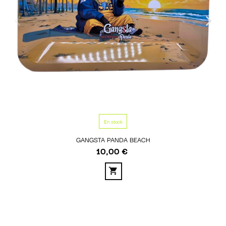
En stock
GANGSTA PANDA BEACH
10,00 €
Prix