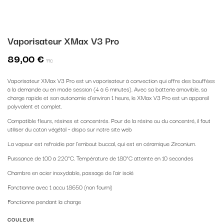
Vaporisateur XMax V3 Pro
89,00 €
TTC
Vaporisateur XMax V3 Pro est un vaporisateur à convection qui offre des bouffées
à la demande ou en mode session (4 à 6 minutes). Avec sa batterie amovible, sa
charge rapide et son autonomie d'environ 1 heure, le XMax V3 Pro est un appareil
polyvalent et complet.
Compatible fleurs, résines et concentrés. Pour de la résine ou du concentré, il faut
utiliser du coton végétal - dispo sur notre site web
La vapeur est refroidie par l'embout buccal, qui est en céramique Zirconium.
Puissance de 100 à 220°C. Température de 180°C atteinte en 10 secondes
Chambre en acier inoxydable, passage de l'air isolé
Fonctionne avec 1 accu 18650 (non fourni)
Fonctionne pendant la charge
COULEUR