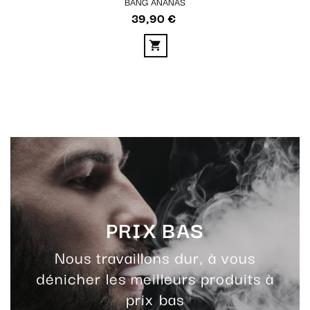
BANG ANANAS
39,90 €
Prix
PRIX BAS
Nous travaillons dur, à vous
dénicher les meilleurs produits à
prix bas