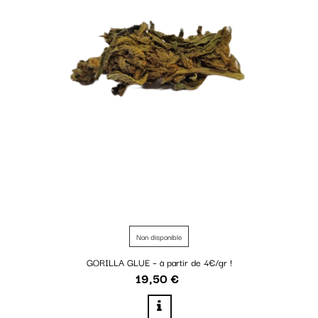
Non disponible
GORILLA GLUE – à partir de 4€/gr !
19,50 €
Prix