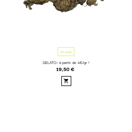
En stock
GELATO– à partir de 4€/gr !
19,50 €
Prix