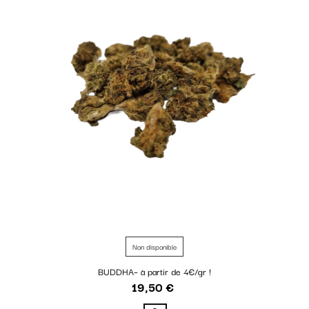
Non disponible
BUDDHA– à partir de 4€/gr !
19,50 €
Prix