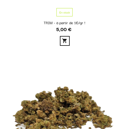
En stock
TRIM - à partir de 1€/gr !
5,00 €
Prix