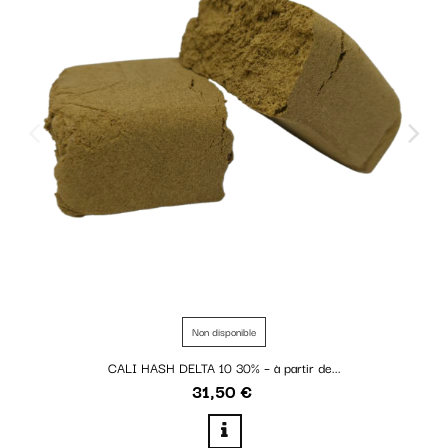
Non disponible
CALI HASH DELTA 10 30% – à partir de...
31,50 €
Prix