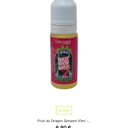
En stock
Fruit du Dragon Serpent 10ml -...
6,90 €
Prix