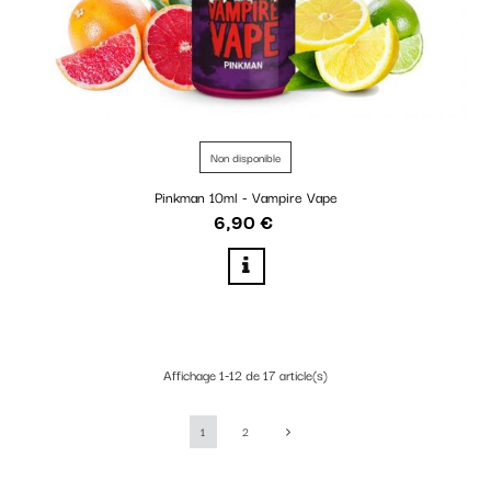
Non disponible
Pinkman 10ml - Vampire Vape
6,90 €
Prix
Affichage 1-12 de 17 article(s)
1
2