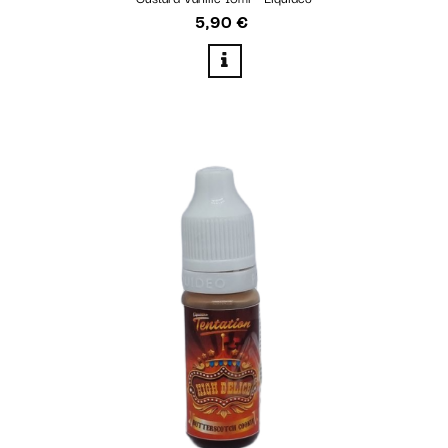
5,90 €
Prix