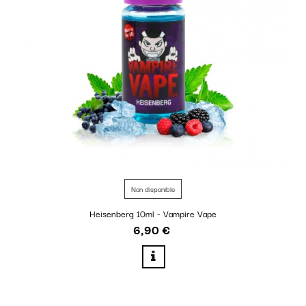
Non disponible
Heisenberg 10ml - Vampire Vape
6,90 €
Prix