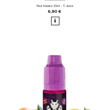
Red Astaire 10ml - T-Juice
6,90 €
Prix