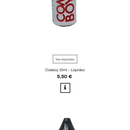
Non disponible
Cowboy 10ml - Liquideo
5,50 €
Prix