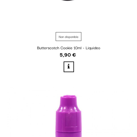
Non disponible
Butterscotch Cookie 10ml - Liquideo
5,90 €
Prix