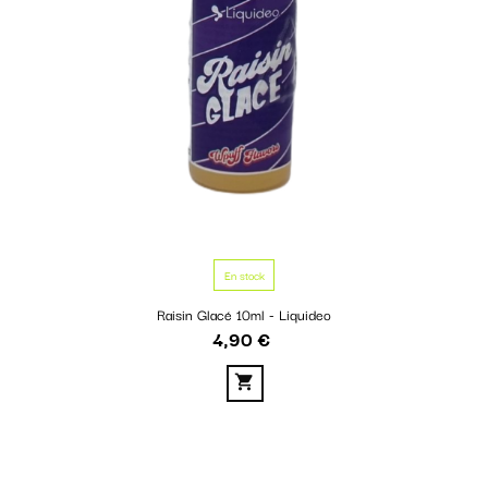
En stock
Raisin Glacé 10ml - Liquideo
4,90 €
Prix