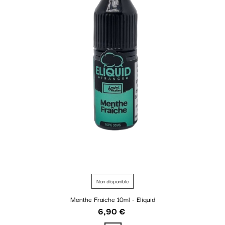
Non disponible
Menthe Fraiche 10ml - Eliquid
6,90 €
Prix