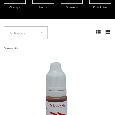
Classique
Menthe
Gourmand
Frais, fruités
Pertinence
Filtres actifs