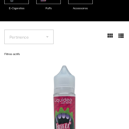
E-Cigarettes
Puffs
Accessoires
Pertinence
Filtres actifs