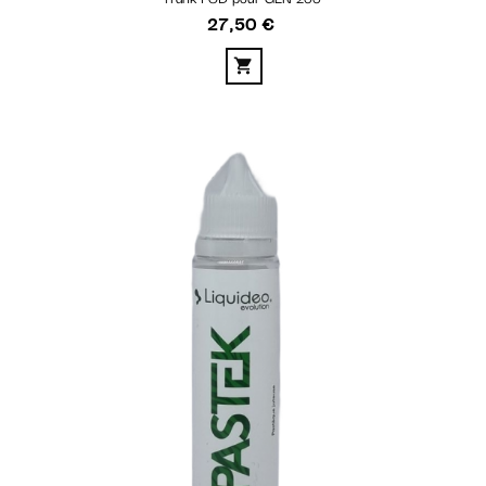
27,50 €
Prix