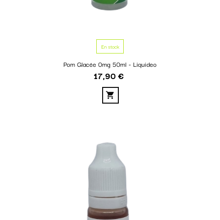
En stock
Pom Glacée 0mg 50ml - Liquideo
17,90 €
Prix