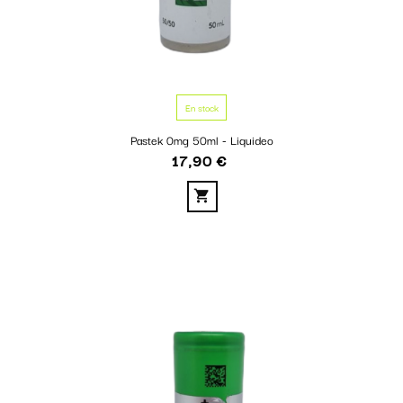
En stock
Pastek 0mg 50ml - Liquideo
17,90 €
Prix