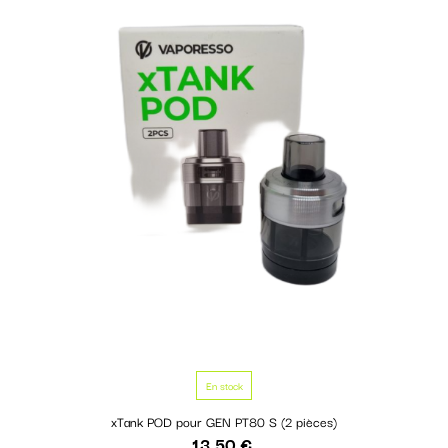
En stock
xTank POD pour GEN PT80 S (2 pièces)
13,50 €
Prix