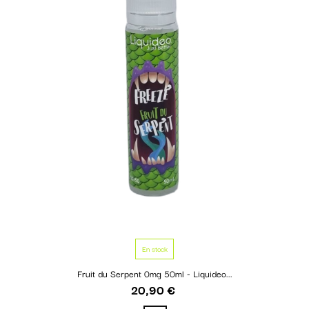
En stock
Fruit du Serpent 0mg 50ml - Liquideo...
20,90 €
Prix