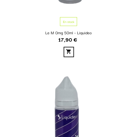
En stock
Le M 0mg 50ml - Liquideo
17,90 €
Prix