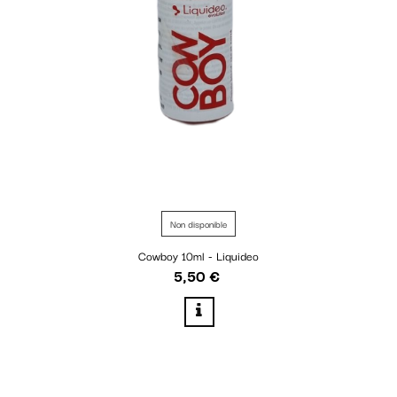
Non disponible
Cowboy 10ml - Liquideo
5,50 €
Prix