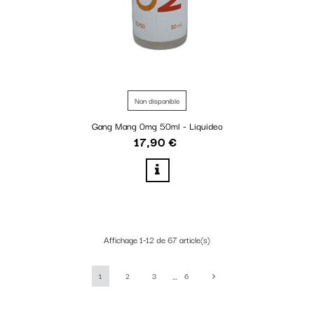
Non disponible
Gang Mang 0mg 50ml - Liquideo
17,90 €
Prix
Affichage 1-12 de 67 article(s)
…
1
2
3
6