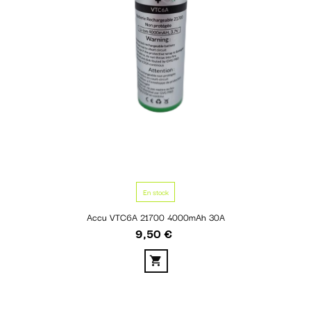
En stock
Accu VTC6A 21700 4000mAh 30A
9,50 €
Prix