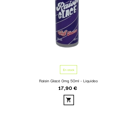
En stock
Raisin Glacé 0mg 50ml - Liquideo
17,90 €
Prix