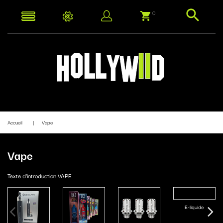
0
Accueil
Vape
Vape
Texte d'introduction VAPE
E-liquide