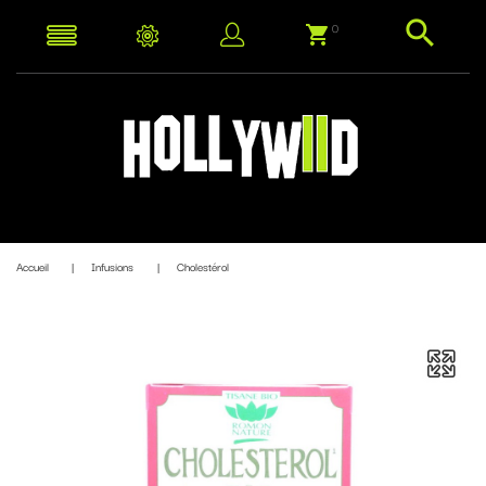
0
Accueil
Infusions
Cholestérol