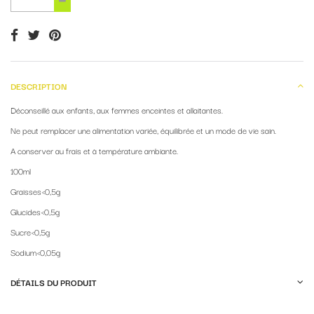
DESCRIPTION
Déconseillé aux enfants, aux femmes enceintes et allaitantes.
Ne peut remplacer une alimentation variée, équilibrée et un mode de vie sain.
A conserver au frais et à température ambiante.
100ml
Graisses<0,5g
Glucides<0,5g
Sucre<0,5g
Sodium<0,05g
DÉTAILS DU PRODUIT