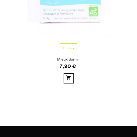
En stock
Mieux dormir
7,90 €
Prix