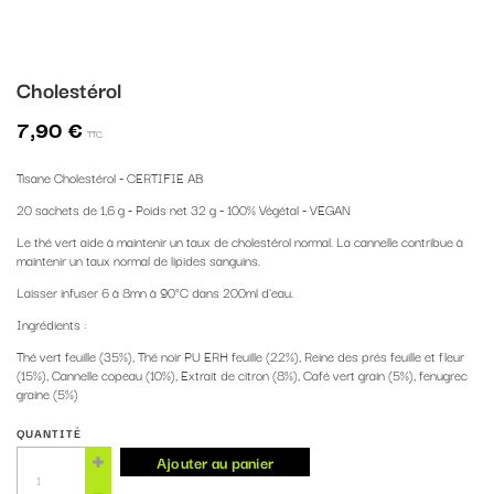
Cholestérol
7,90 €
TTC
Tisane Cholestérol - CERTIFIE AB
20 sachets de 1,6 g - Poids net 32 g - 100% Végétal - VEGAN
Le thé vert aide à maintenir un taux de cholestérol normal. La cannelle contribue à
maintenir un taux normal de lipides sanguins.
Laisser infuser 6 à 8mn à 90°C dans 200ml d'eau.
Ingrédients :
Thé vert feuille (35%), Thé noir PU ERH feuille (22%), Reine des prés feuille et fleur
(15%), Cannelle copeau (10%), Extrait de citron (8%), Café vert grain (5%), fenugrec
graine (5%)
QUANTITÉ
Ajouter au panier