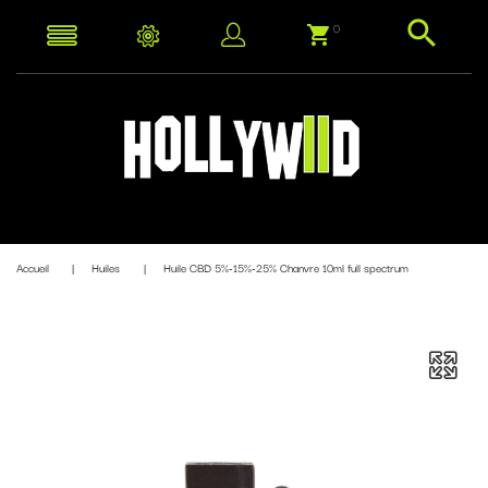
0
Accueil
Huiles
Huile CBD 5%-15%-25% Chanvre 10ml full spectrum