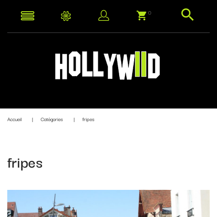
0
Accueil
Catégories
fripes
fripes