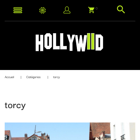
0
Accueil
Catégories
torcy
torcy