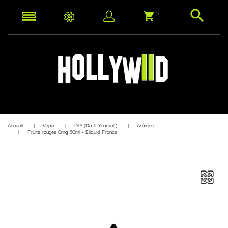
0
Accueil
Vape
DIY (Do It Yourself)
Arômes
Fruits rouges 0mg 50ml - Eliquid France