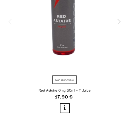
Non disponible
Red Astaire 0mg 50ml - T Juice
17,90 €
Prix